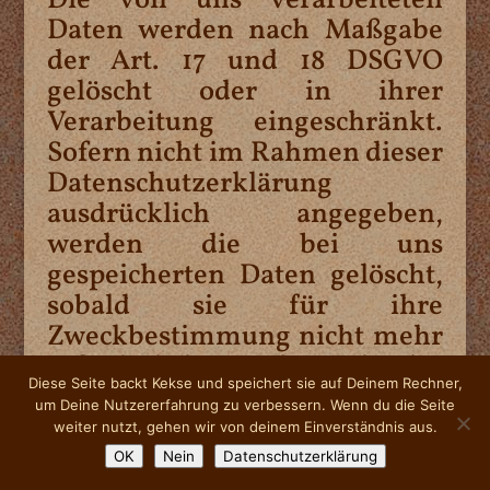
Die von uns verarbeiteten
Daten werden nach Maßgabe
der Art. 17 und 18 DSGVO
gelöscht oder in ihrer
Verarbeitung eingeschränkt.
Sofern nicht im Rahmen dieser
Datenschutzerklärung
ausdrücklich angegeben,
werden die bei uns
gespeicherten Daten gelöscht,
sobald sie für ihre
Zweckbestimmung nicht mehr
erforderlich sind und der
Diese Seite backt Kekse und speichert sie auf Deinem Rechner,
Löschung keine gesetzlichen
um Deine Nutzererfahrung zu verbessern. Wenn du die Seite
Aufbewahrungspflichten
weiter nutzt, gehen wir von deinem Einverständnis aus.
entgegenstehen. Sofern die
OK
Nein
Datenschutzerklärung